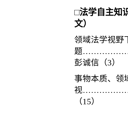
□
法学自主知
文
）
领域法学视野
题
……………
彭诚信
（
3）
事物本质、领
视
……………
（15）